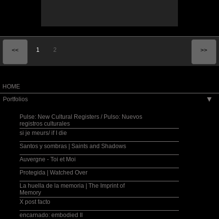
1
2
<<
>>
HOME
Portfolios
▶
Pulse: New Cultural Registers / Pulso: Nuevos
registros culturales
si je meurs/ if I die
Santos y sombras | Saints and Shadows
Auvergne - Toi et Moi
Protegida | Watched Over
La huella de la memoria | The Imprint of
Memory
X post facto
encarnado: embodied II